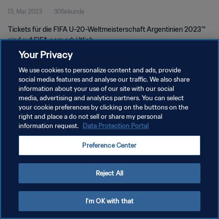
13. Mai 2023
30Sekunde
Tickets für die FIFA U-20-Weltmeisterschaft Argentinien 2023™
sind auf FIFA.com erhältlich.
Your Privacy
We use cookies to personalize content and ads, provide
social media features and analyse our traffic. We also share
information about your use of our site with our social
media, advertising and analytics partners. You can select
your cookie preferences by clicking on the buttons on the
DATENSCHUTZ
right and place a do not sell or share my personal
information request.
Data Protection Portal
NUTZUNGSBEDINGUNGEN
COOKIE-EINSTELLUNGEN VERWALTEN
Preference Center
Copyright © 1994 - 2026 FIFA. Alle Rechte vorbehalten.
Reject All
I'm OK with that