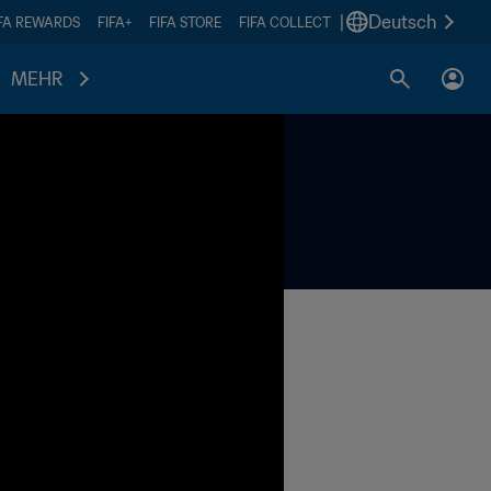
|
Deutsch
IFA REWARDS
FIFA+
FIFA STORE
FIFA COLLECT
MEHR