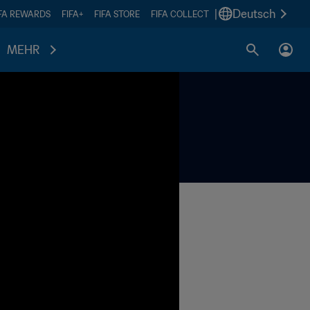
|
Deutsch
IFA REWARDS
FIFA+
FIFA STORE
FIFA COLLECT
MEHR