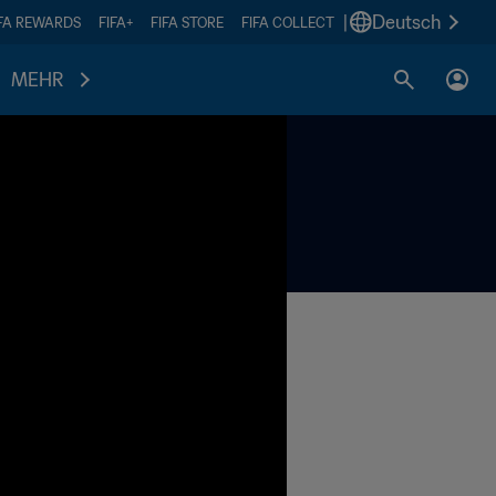
|
Deutsch
IFA REWARDS
FIFA+
FIFA STORE
FIFA COLLECT
MEHR