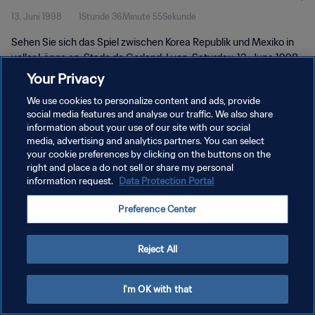
13. Juni 1998
1Stunde 36Minute 55Sekunde
Länge
Sehen Sie sich das Spiel zwischen Korea Republik und Mexiko in
voller Länge an. Stade de Gerland, Lyon, Saturday, 13. June 1998.
Your Privacy
We use cookies to personalize content and ads, provide
social media features and analyse our traffic. We also share
information about your use of our site with our social
media, advertising and analytics partners. You can select
DATENSCHUTZ
your cookie preferences by clicking on the buttons on the
right and place a do not sell or share my personal
NUTZUNGSBEDINGUNGEN
information request.
Data Protection Portal
COOKIE-EINSTELLUNGEN VERWALTEN
Preference Center
Copyright © 1994 - 2026 FIFA. Alle Rechte vorbehalten.
Reject All
I'm OK with that