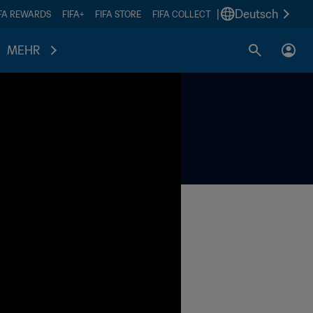
|
Deutsch
IFA REWARDS
FIFA+
FIFA STORE
FIFA COLLECT
MEHR