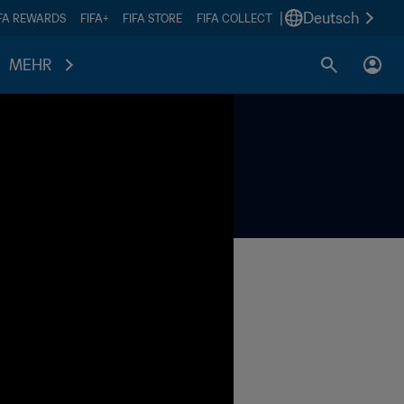
|
Deutsch
IFA REWARDS
FIFA+
FIFA STORE
FIFA COLLECT
MEHR