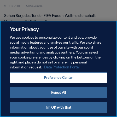
9. Juli 2011
50Sekunde
2011™
Sehen Sie jedes Tor der FIFA Frauen-Weltmeisterschaft
Deutschland 2011™ erzielt wurden.
Your Privacy
We use cookies to personalize content and ads, provide
social media features and analyse our traffic. We also share
information about your use of our site with our social
media, advertising and analytics partners. You can select
DATENSCHUTZ
your cookie preferences by clicking on the buttons on the
right and place a do not sell or share my personal
NUTZUNGSBEDINGUNGEN
information request.
Data Protection Portal
COOKIE-EINSTELLUNGEN VERWALTEN
Preference Center
Copyright © 1994 - 2026 FIFA. Alle Rechte vorbehalten.
Reject All
I'm OK with that