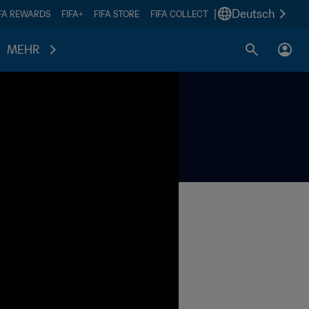
|
Deutsch
IFA REWARDS
FIFA+
FIFA STORE
FIFA COLLECT
MEHR