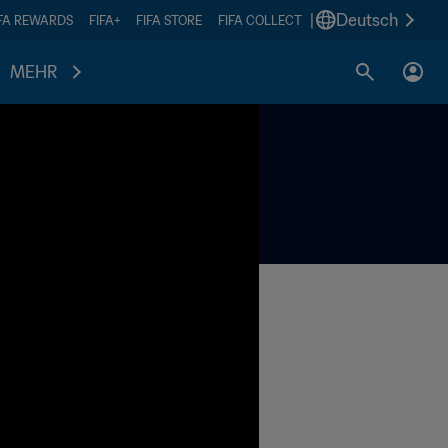
|
Deutsch
IFA REWARDS
FIFA+
FIFA STORE
FIFA COLLECT
MEHR