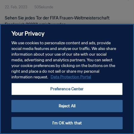
22. Feb. 2023
50Sekunde
Sehen Sie jedes Tor der FIFA Frauen-Weltmeisterschaft
Frankreich 2019™ erzielt wurden.
Your Privacy
We use cookies to personalize content and ads, provide
social media features and analyse our traffic. We also share
information about your use of our site with our social
media, advertising and analytics partners. You can select
DATENSCHUTZ
your cookie preferences by clicking on the buttons on the
right and place a do not sell or share my personal
NUTZUNGSBEDINGUNGEN
information request.
Data Protection Portal
COOKIE-EINSTELLUNGEN VERWALTEN
Preference Center
Copyright © 1994 - 2026 FIFA. Alle Rechte vorbehalten.
Reject All
I'm OK with that