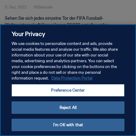
11. Dez. 2022
50Sekunde
2002™
Sehen Sie sich jedes einzelne Tor der FIFA Fussball-
Weltmeisterschaft Korea/Japan 2002™ erzielt wurden.
Your Privacy
We use cookies to personalize content and ads, provide
social media features and analyse our traffic. We also share
information about your use of our site with our social
media, advertising and analytics partners. You can select
your cookie preferences by clicking on the buttons on the
DATENSCHUTZ
right and place a do not sell or share my personal
information request.
Data Protection Portal
NUTZUNGSBEDINGUNGEN
COOKIE-EINSTELLUNGEN VERWALTEN
Preference Center
Copyright © 1994 - 2026 FIFA. Alle Rechte vorbehalten.
Reject All
I'm OK with that