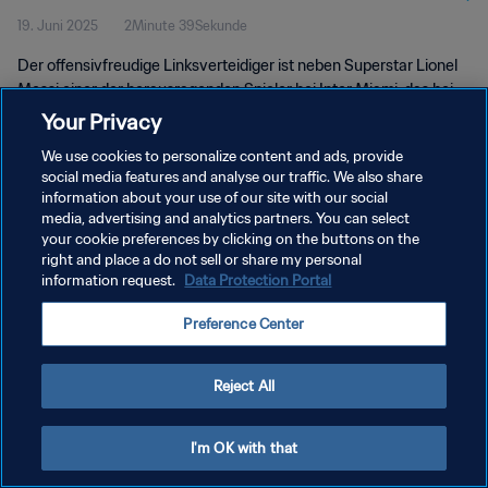
19. Juni 2025
2Minute 39Sekunde
Der offensivfreudige Linksverteidiger ist neben Superstar Lionel
Messi einer der herausragenden Spieler bei Inter Miami, das bei
der FIFA Klub-Weltmeisterschaft auf den Heimvorteil zählen kann.
Your Privacy
We use cookies to personalize content and ads, provide
social media features and analyse our traffic. We also share
information about your use of our site with our social
media, advertising and analytics partners. You can select
your cookie preferences by clicking on the buttons on the
right and place a do not sell or share my personal
DATENSCHUTZ
information request.
Data Protection Portal
NUTZUNGSBEDINGUNGEN
Preference Center
COOKIE-EINSTELLUNGEN VERWALTEN
Copyright © 1994 - 2026 FIFA. Alle Rechte vorbehalten.
Reject All
I'm OK with that