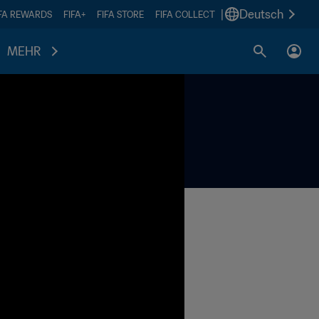
|
Deutsch
IFA REWARDS
FIFA+
FIFA STORE
FIFA COLLECT
MEHR