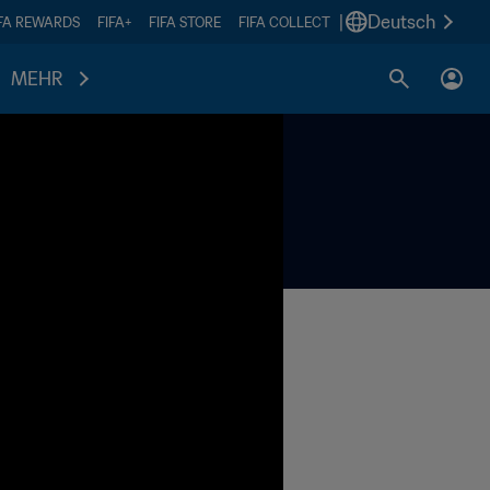
|
Deutsch
IFA REWARDS
FIFA+
FIFA STORE
FIFA COLLECT
MEHR