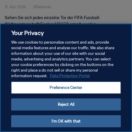
15. Apr. 2026
35Sekunde
Sehen Sie sich jedes einzelne Tor der FIFA Fussball-
Weltmeisterschaft England 1966™ erzielt wurden.
Your Privacy
We use cookies to personalize content and ads, provide
social media features and analyse our traffic. We also share
information about your use of our site with our social
media, advertising and analytics partners. You can select
DATENSCHUTZ
your cookie preferences by clicking on the buttons on the
right and place a do not sell or share my personal
NUTZUNGSBEDINGUNGEN
information request.
Data Protection Portal
COOKIE-EINSTELLUNGEN VERWALTEN
Preference Center
Copyright © 1994 - 2026 FIFA. Alle Rechte vorbehalten.
Reject All
I'm OK with that