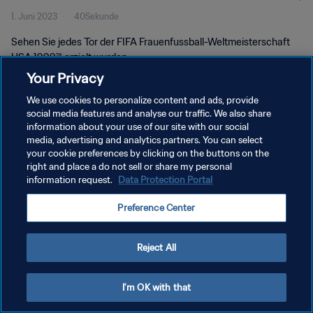
1. Juni 2023
40Sekunde
Sehen Sie jedes Tor der FIFA Frauenfussball-Weltmeisterschaft
USA 1999™ erzielt wurden.
Your Privacy
We use cookies to personalize content and ads, provide
social media features and analyse our traffic. We also share
information about your use of our site with our social
media, advertising and analytics partners. You can select
DATENSCHUTZ
your cookie preferences by clicking on the buttons on the
right and place a do not sell or share my personal
NUTZUNGSBEDINGUNGEN
information request.
Data Protection Portal
COOKIE-EINSTELLUNGEN VERWALTEN
Preference Center
Copyright © 1994 - 2026 FIFA. Alle Rechte vorbehalten.
Reject All
I'm OK with that