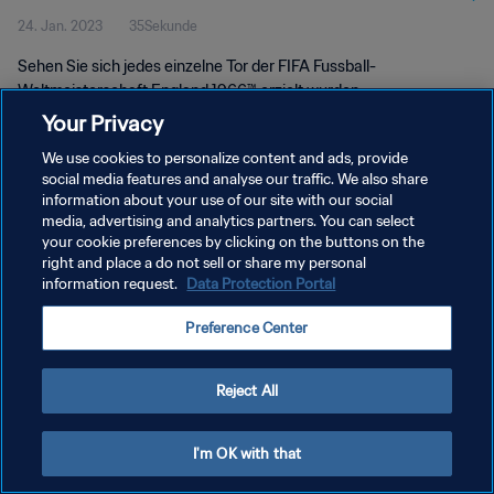
24. Jan. 2023
35Sekunde
1966™
Sehen Sie sich jedes einzelne Tor der FIFA Fussball-
Weltmeisterschaft England 1966™ erzielt wurden.
Your Privacy
We use cookies to personalize content and ads, provide
social media features and analyse our traffic. We also share
information about your use of our site with our social
media, advertising and analytics partners. You can select
DATENSCHUTZ
your cookie preferences by clicking on the buttons on the
right and place a do not sell or share my personal
NUTZUNGSBEDINGUNGEN
information request.
Data Protection Portal
COOKIE-EINSTELLUNGEN VERWALTEN
Preference Center
Copyright © 1994 - 2026 FIFA. Alle Rechte vorbehalten.
Reject All
I'm OK with that