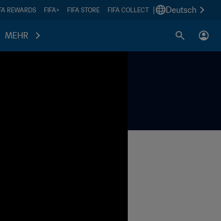
|
Deutsch
IFA REWARDS
FIFA+
FIFA STORE
FIFA COLLECT
MEHR