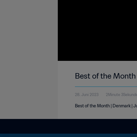
Best of the Month
28. Juni 2023
2Minute 3Sekund
Best of the Month | Denmark | 