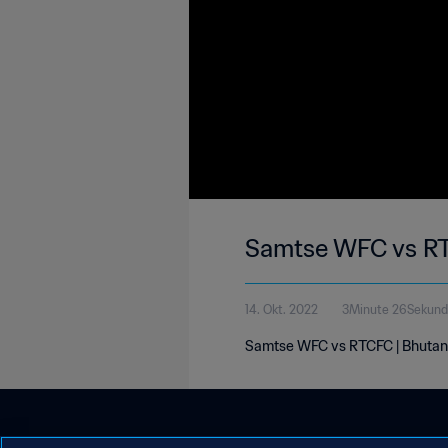
Samtse WFC vs RT
14. Okt. 2022
3Minute 26Sekun
Samtse WFC vs RTCFC | Bhutan 