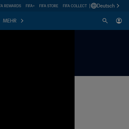
|
Deutsch
IFA REWARDS
FIFA+
FIFA STORE
FIFA COLLECT
MEHR