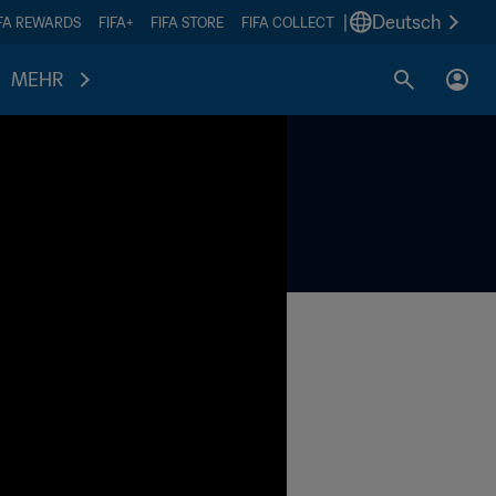
|
Deutsch
IFA REWARDS
FIFA+
FIFA STORE
FIFA COLLECT
MEHR