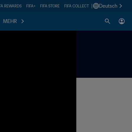
|
Deutsch
IFA REWARDS
FIFA+
FIFA STORE
FIFA COLLECT
MEHR