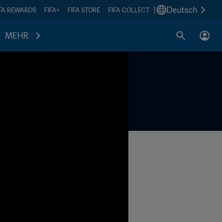
|
Deutsch
IFA REWARDS
FIFA+
FIFA STORE
FIFA COLLECT
MEHR