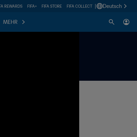
|
Deutsch
IFA REWARDS
FIFA+
FIFA STORE
FIFA COLLECT
MEHR