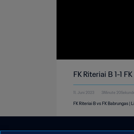
FK Riteriai B 1-1 
11. Juni 2023
3Minute 20Sekund
FK Riteriai B vs FK Babrungas | 