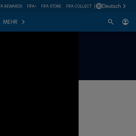
|
Deutsch
IFA REWARDS
FIFA+
FIFA STORE
FIFA COLLECT
MEHR