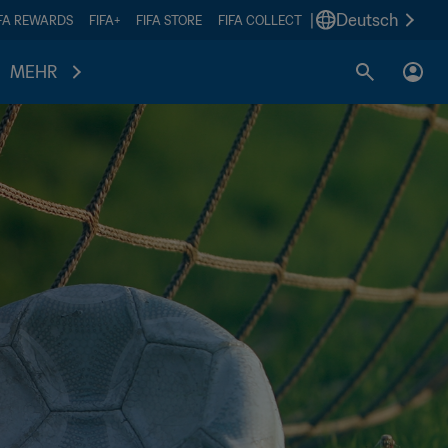
|
Deutsch
IFA REWARDS
FIFA+
FIFA STORE
FIFA COLLECT
MEHR