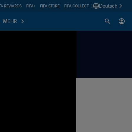
|
Deutsch
IFA REWARDS
FIFA+
FIFA STORE
FIFA COLLECT
MEHR