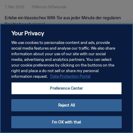
7. Mai 2026
19Minute 56Sekunde
Erlebe ein klassisches WM-Tor aus jeder Minute der regulären
Spielzeit noch einmal.
Your Privacy
We use cookies to personalize content and ads, provide
social media features and analyse our traffic. We also share
information about your use of our site with our social
media, advertising and analytics partners. You can select
DATENSCHUTZ
your cookie preferences by clicking on the buttons on the
right and place a do not sell or share my personal
NUTZUNGSBEDINGUNGEN
information request.
Data Protection Portal
COOKIE-EINSTELLUNGEN VERWALTEN
Preference Center
Copyright © 1994 - 2026 FIFA. Alle Rechte vorbehalten.
Reject All
I'm OK with that