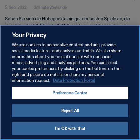
5. Sep. 2022
2Minute 2Sekunde
Sehen Sie sich die Höhepunkte einiger der besten Spiele an, die
jemals bei der FIFA Fussball-Weltmeisterschaft™ ausgetragen
wurden.
Your Privacy
We use cookies to personalize content and ads, provide
social media features and analyse our traffic. We also share
information about your use of our site with our social
media, advertising and analytics partners. You can select
your cookie preferences by clicking on the buttons on the
DATENSCHUTZ
right and place a do not sell or share my personal
information request.
Data Protection Portal
NUTZUNGSBEDINGUNGEN
Preference Center
COOKIE-EINSTELLUNGEN VERWALTEN
Copyright © 1994 - 2026 FIFA. Alle Rechte vorbehalten.
Reject All
I'm OK with that