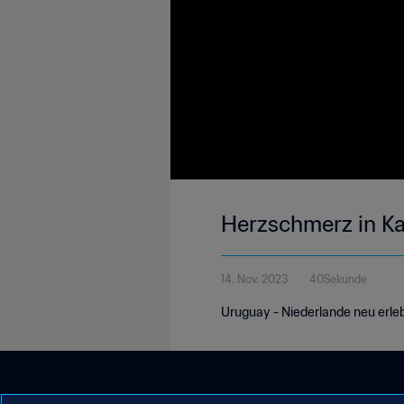
Herzschmerz in K
14. Nov. 2023
40Sekunde
Uruguay - Niederlande neu erle