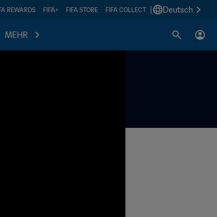
|
Deutsch
IFA REWARDS
FIFA+
FIFA STORE
FIFA COLLECT
MEHR