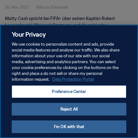
26. Nov. 2022
1Minute 9Sekunde
Matty Cash spricht bei FIFA+ über seinen Kapitän Robert
Lewandowski, Wojciech Szczęsny und die polnische
Defensivleistung.
Your Privacy
We use cookies to personalize content and ads, provide
social media features and analyse our traffic. We also share
information about your use of our site with our social
media, advertising and analytics partners. You can select
your cookie preferences by clicking on the buttons on the
right and place a do not sell or share my personal
DATENSCHUTZ
information request.
Data Protection Portal
NUTZUNGSBEDINGUNGEN
Preference Center
COOKIE-EINSTELLUNGEN VERWALTEN
Copyright © 1994 - 2026 FIFA. Alle Rechte vorbehalten.
Reject All
I'm OK with that