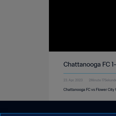
Chattanooga FC 1-
23. Apr. 2023
2Minute 17Sekund
Chattanooga FC vs Flower City U