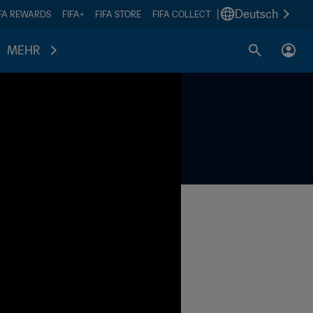
|
Deutsch
IFA REWARDS
FIFA+
FIFA STORE
FIFA COLLECT
MEHR