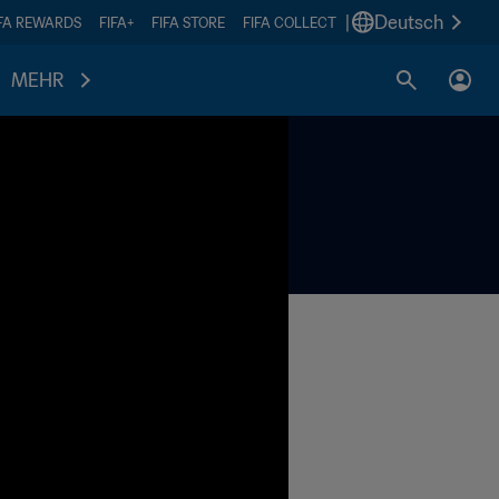
|
Deutsch
IFA REWARDS
FIFA+
FIFA STORE
FIFA COLLECT
MEHR