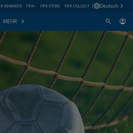
|
Deutsch
IFA REWARDS
FIFA+
FIFA STORE
FIFA COLLECT
MEHR