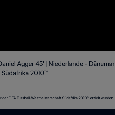
aniel Agger 45' | Niederlande - Dänemark
 Südafrika 2010™
or der FIFA Fussball-Weltmeisterschaft Südafrika 2010™ erzielt wurden.