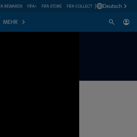
|
Deutsch
IFA REWARDS
FIFA+
FIFA STORE
FIFA COLLECT
MEHR