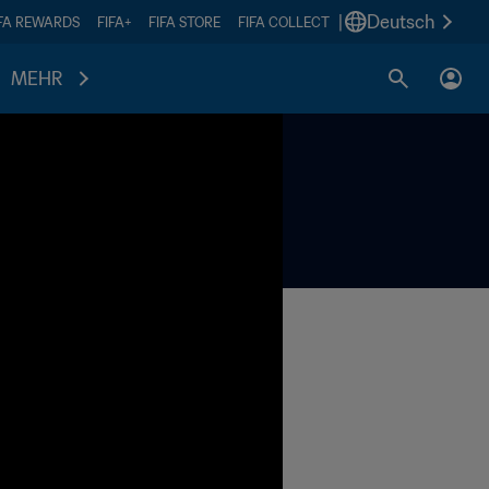
|
Deutsch
IFA REWARDS
FIFA+
FIFA STORE
FIFA COLLECT
MEHR