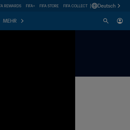
|
Deutsch
IFA REWARDS
FIFA+
FIFA STORE
FIFA COLLECT
MEHR