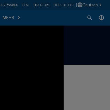
|
Deutsch
IFA REWARDS
FIFA+
FIFA STORE
FIFA COLLECT
MEHR