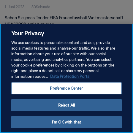
1. Juni 2023
50Sekunde
USA 1999™
Sehen Sie jedes Tor der FIFA Frauenfussball-Weltmeisterschaft
USA 1999™ erzielt wurden.
Your Privacy
We use cookies to personalize content and ads, provide
social media features and analyse our traffic. We also share
information about your use of our site with our social
media, advertising and analytics partners. You can select
DATENSCHUTZ
your cookie preferences by clicking on the buttons on the
right and place a do not sell or share my personal
NUTZUNGSBEDINGUNGEN
information request.
Data Protection Portal
COOKIE-EINSTELLUNGEN VERWALTEN
Preference Center
Copyright © 1994 - 2026 FIFA. Alle Rechte vorbehalten.
Reject All
I'm OK with that