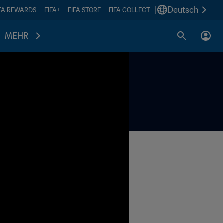
|
Deutsch
IFA REWARDS
FIFA+
FIFA STORE
FIFA COLLECT
MEHR