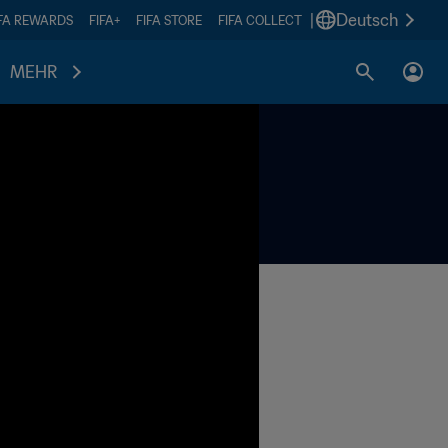
|
Deutsch
IFA REWARDS
FIFA+
FIFA STORE
FIFA COLLECT
MEHR