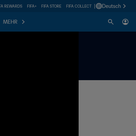
|
Deutsch
IFA REWARDS
FIFA+
FIFA STORE
FIFA COLLECT
MEHR