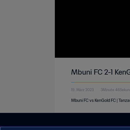
Mbuni FC 2-1 KenG
19. März 2023
3Minute 46Sekun
Mbuni FC vs KenGold FC | Tanza