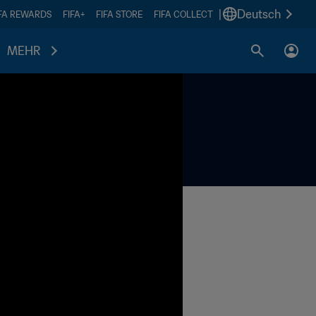
|
Deutsch
IFA REWARDS
FIFA+
FIFA STORE
FIFA COLLECT
MEHR