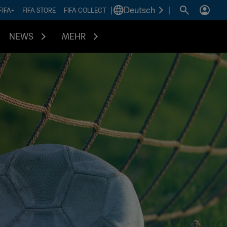
|
Deutsch
|
FIFA+
FIFA STORE
FIFA COLLECT
NEWS
MEHR