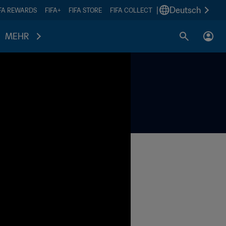
|
Deutsch
IFA REWARDS
FIFA+
FIFA STORE
FIFA COLLECT
MEHR