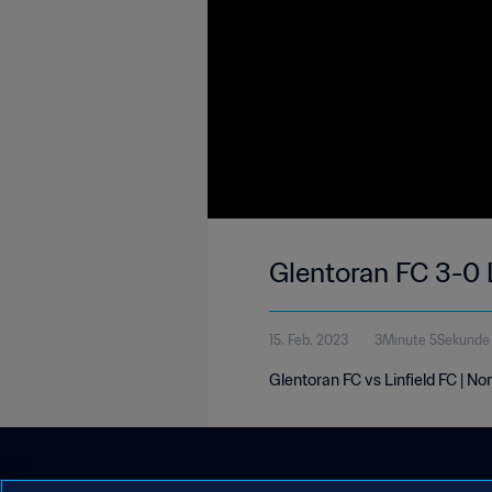
Glentoran FC 3-0 L
15. Feb. 2023
3Minute 5Sekunde
Glentoran FC vs Linfield FC | No