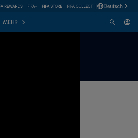
|
Deutsch
IFA REWARDS
FIFA+
FIFA STORE
FIFA COLLECT
MEHR