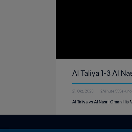
Al Taliya 1-3 Al N
21. Okt. 2023
2Minute 55Sekund
Al Taliya vs Al Nasr | Oman His