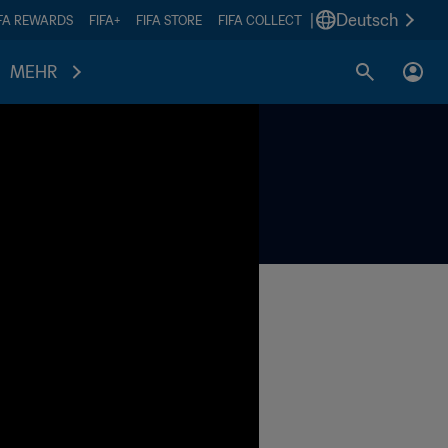
|
Deutsch
IFA REWARDS
FIFA+
FIFA STORE
FIFA COLLECT
MEHR