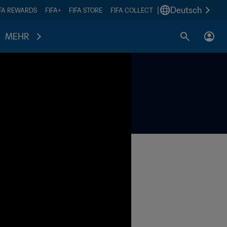
|
Deutsch
IFA REWARDS
FIFA+
FIFA STORE
FIFA COLLECT
MEHR