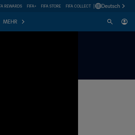
|
Deutsch
IFA REWARDS
FIFA+
FIFA STORE
FIFA COLLECT
MEHR