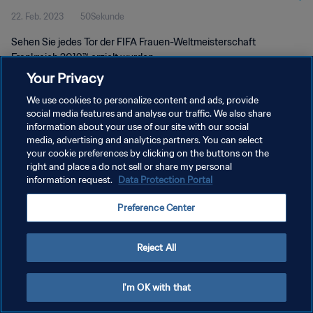
22. Feb. 2023
50Sekunde
Sehen Sie jedes Tor der FIFA Frauen-Weltmeisterschaft
Frankreich 2019™ erzielt wurden.
Your Privacy
We use cookies to personalize content and ads, provide
social media features and analyse our traffic. We also share
information about your use of our site with our social
media, advertising and analytics partners. You can select
DATENSCHUTZ
your cookie preferences by clicking on the buttons on the
right and place a do not sell or share my personal
NUTZUNGSBEDINGUNGEN
information request.
Data Protection Portal
COOKIE-EINSTELLUNGEN VERWALTEN
Preference Center
Copyright © 1994 - 2026 FIFA. Alle Rechte vorbehalten.
Reject All
I'm OK with that